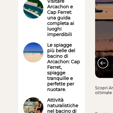
Visitare
Arcachon e
Cap Ferret:
una guida
completa ai
luoghi
imperdibili
Le spiagge
più belle del
bacino di
Arcachon: Cap
Ferret,
spiagge
tranquille e
perfette per
Scopri A
nuotare.
ottimale
Attività
naturalistiche
nel bacino di