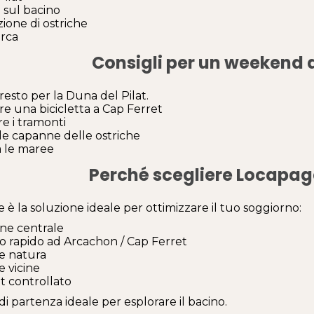
 sul bacino
ione di ostriche
arca
Consigli per un weekend 
resto per la Duna del Pilat.
re una bicicletta a Cap Ferret
e i tramonti
le capanne delle ostriche
a le maree
Perché scegliere Locapag
è la soluzione ideale per ottimizzare il tuo soggiorno:
one centrale
o rapido ad Arcachon / Cap Ferret
e natura
e vicine
 controllato
di partenza ideale per esplorare il bacino.