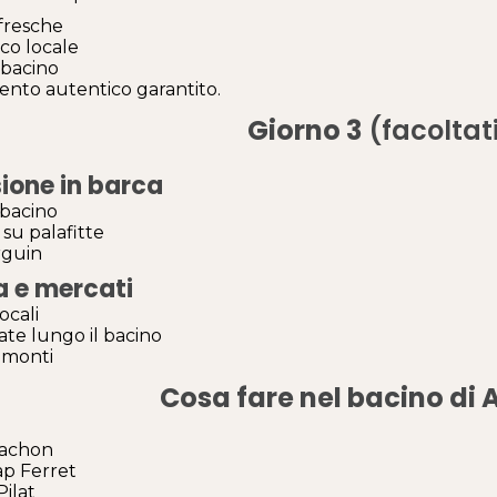
 fresche
co locale
 bacino
to autentico garantito.
Giorno 3
(facoltat
ione in barca
 bacino
su palafitte
rguin
a e mercati
ocali
ate lungo il bacino
ramonti
Cosa fare nel bacino di
rcachon
ap Ferret
Pilat