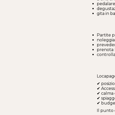
pedalare
degustaz
gita in b
Partite p
noleggia
preveder
prenota 
controll
Locapage 
✔ posizi
✔ Access
✔ calma 
✔ spiagg
✔ budget
Il punto 