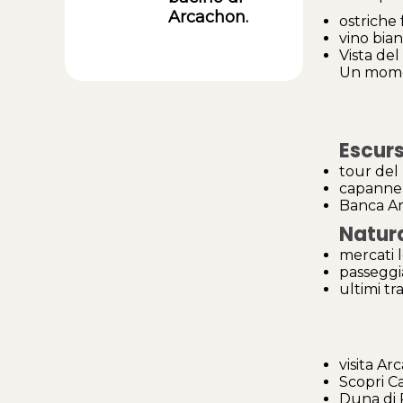
Arcachon.
ostriche
vino bian
Vista del
Un momen
Escurs
tour del
capanne 
Banca A
Natur
mercati l
passeggi
ultimi t
visita A
Scopri C
Duna di 