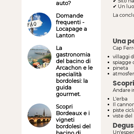
✔ Sito n
auto?
✔ Un luo
La conclu
Domande
frequenti -
Locapage a
Lanton
Una pe
La
Cap Ferr
gastronomia
villaggi d
del bacino di
spiagge 
Arcachon e le
pineta
atmosfera
specialità
bordolesi: la
Scopri
guida
Andare in
gourmet.
L'erba
Il canno
Scopri
piste cicl
Bordeaux e i
viste del
vigneti
Degust
bordolesi del
Un'esper
bacino di