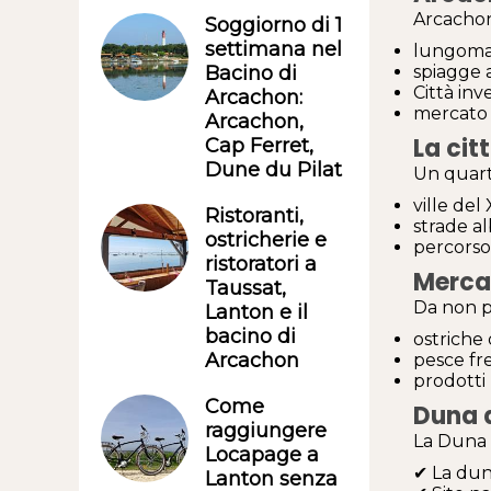
Arcachon
Soggiorno di 1
settimana nel
lungoma
spiagge a
Bacino di
Città inv
Arcachon:
mercato 
Arcachon,
La cit
Cap Ferret,
Dune du Pilat
Un quart
ville del
Ristoranti,
strade a
ostricherie e
percorso
ristoratori a
Merca
Taussat,
Da non p
Lanton e il
bacino di
ostriche
Arcachon
pesce fr
prodotti 
Come
Duna d
raggiungere
La Duna d
Locapage a
✔ La dun
Lanton senza