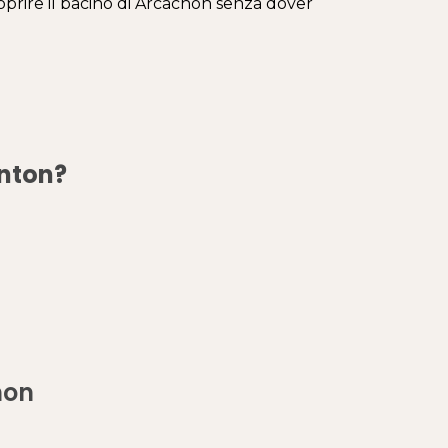
oprire il bacino di Arcachon senza dover
anton?
hon