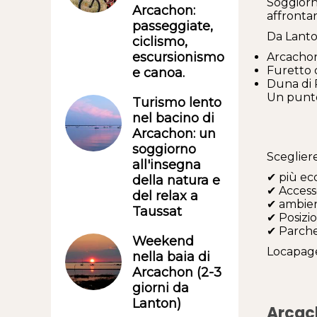
Soggiorn
Arcachon:
affrontare
passeggiate,
Da Lanto
ciclismo,
escursionismo
Arcacho
Furetto 
e canoa.
Duna di 
Un punto
Turismo lento
nel bacino di
Arcachon: un
soggiorno
Sceglier
all'insegna
✔ più ec
della natura e
✔ Accesso 
del relax a
✔ ambien
Taussat
✔ Posizi
✔ Parche
Weekend
Locapage
nella baia di
Arcachon (2-3
giorni da
Lanton)
Arcach