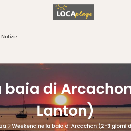
Notizie
baia di Arcachon
Lanton)
nza
Weekend nella baia di Arcachon (2-3 giorni 