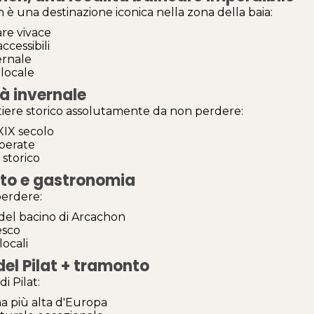
 è una destinazione iconica nella zona della baia:
re vivace
ccessibili
ernale
locale
tà invernale
iere storico assolutamente da non perdere:
 XIX secolo
lberate
 storico
to e gastronomia
erdere:
 del bacino di Arcachon
esco
locali
el Pilat + tramonto
i Pilat:
a più alta d'Europa