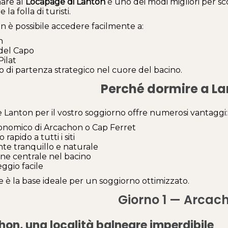
are al
Locapage di Lanton
è uno dei modi migliori per sc
 la folla di turisti.
n è possibile accedere facilmente a:
n
del Capo
Pilat
 di partenza strategico nel cuore del bacino.
Perché dormire a L
e Lanton per il vostro soggiorno offre numerosi vantaggi:
onomico di Arcachon o Cap Ferret
rapido a tutti i siti
te tranquillo e naturale
one centrale nel bacino
ggio facile
 è la base ideale per un soggiorno ottimizzato.
Giorno 1 — Arcac
on, una località balneare imperdibile