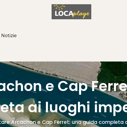
Notizie
cachon e Cap Ferre
ta ai luoghi impe
itare Arcachon e Cap Ferret: una guida completa ai