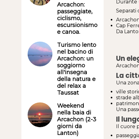
Durante u
Arcachon:
Separati 
passeggiate,
ciclismo,
Arcachon:
escursionismo
Cap Ferre
Da Lanton
e canoa.
Turismo lento
nel bacino di
Un ele
Arcachon: un
soggiorno
Arcachon 
all'insegna
La cit
della natura e
Una zona
del relax a
ville stor
Taussat
strade al
patrimoni
Weekend
Una passe
nella baia di
Il lun
Arcachon (2-3
giorni da
Il cuore 
Lanton)
passeggi