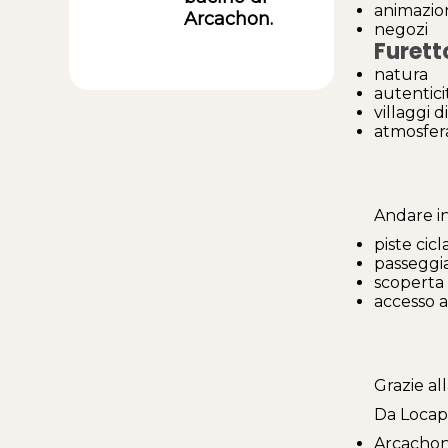
animazio
Arcachon.
negozi
Furett
natura
autentici
villaggi d
atmosfer
Andare in
piste cicl
passeggia
scoperta 
accesso a
Grazie al
Da Locap
Arcachon