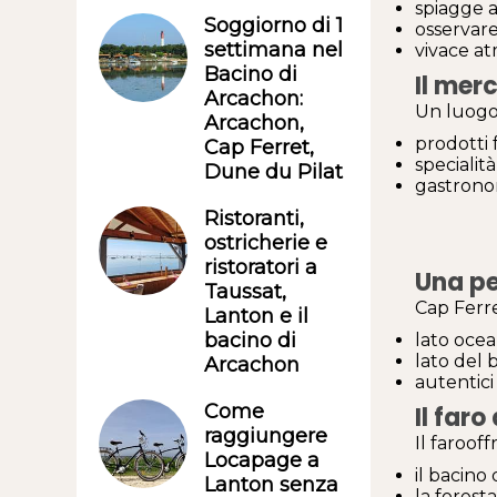
spiagge a
Soggiorno di 1
osservare
settimana nel
vivace at
Bacino di
Il mer
Arcachon:
Un luogo
Arcachon,
prodotti 
Cap Ferret,
specialit
Dune du Pilat
gastrono
Ristoranti,
ostricherie e
ristoratori a
Una pe
Taussat,
Cap Ferre
Lanton e il
bacino di
lato ocea
lato del 
Arcachon
autentici 
Come
Il faro
raggiungere
Il faroof
Locapage a
il bacino
Lanton senza
la forest