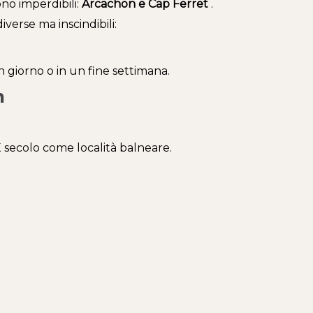
no imperdibili:
Arcachon e Cap Ferret
.
verse ma inscindibili:
n giorno o in un fine settimana.
n
 secolo come località balneare.