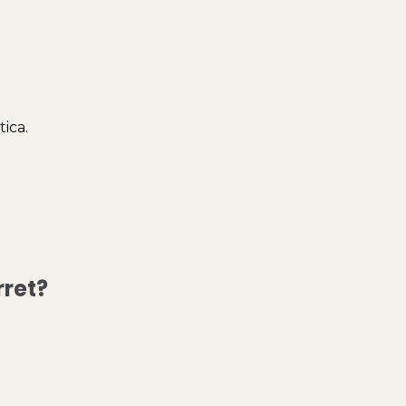
ica.
ret?