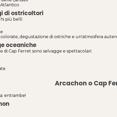
Atlantico
i di ostricoltori
hi più belli:
ne
olorate, degustazione di ostriche e un'atmosfera autent
ge oceaniche
e di Cap Ferret sono selvagge e spettacolari:
ate
Arcachon o Cap Fer
ta: entrambe!
hon