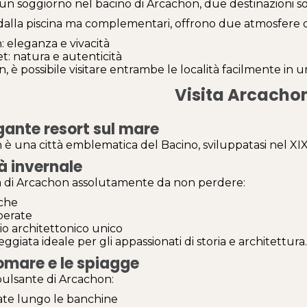
n soggiorno nel bacino di Arcachon, due destinazioni so
dalla piscina ma complementari, offrono due atmosfere di
 eleganza e vivacità
t: natura e autenticità
, è possibile visitare entrambe le località facilmente in u
Visita Arcacho
gante resort sul mare
è una città emblematica del Bacino, sviluppatasi nel XIX
tà invernale
 di Arcachon assolutamente da non perdere:
iche
berate
o architettonico unico
ggiata ideale per gli appassionati di storia e architettura.
gomare e le spiagge
pulsante di Arcachon:
ate lungo le banchine