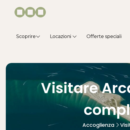
Scoprire
Locazioni
Offerte speciali
Visitare Ar
comple
Accoglienza
Vis