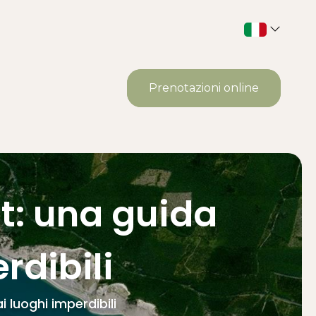
Prenotazioni online
t: una guida
rdibili
 luoghi imperdibili