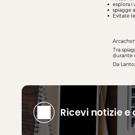
esplora i 
spiagge a
Evitate l
Arcachon
Tra spiag
durante 
Da Lanton
Ricevi notizie e