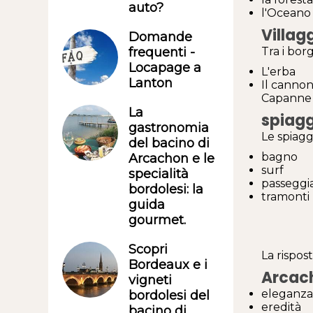
auto?
l'Oceano 
Villagg
Domande
Tra i borg
frequenti -
Locapage a
L'erba
Lanton
Il canno
Capanne c
La
spiag
gastronomia
Le spiagg
del bacino di
bagno
Arcachon e le
surf
specialità
passeggi
bordolesi: la
tramonti
guida
gourmet.
Scopri
La rispos
Bordeaux e i
Arcac
vigneti
eleganza
bordolesi del
eredità
bacino di