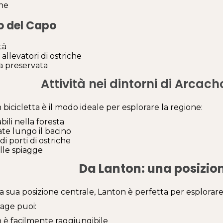
ne
o del Capo
tà
i allevatori di ostriche
a preservata
Attività nei dintorni di Arcac
 bicicletta è il modo ideale per esplorare la regione:
abili nella foresta
te lungo il bacino
di porti di ostriche
lle spiagge
Da Lanton: una posizio
la sua posizione centrale, Lanton è perfetta per esplorar
age puoi:
 è facilmente raggiungibile