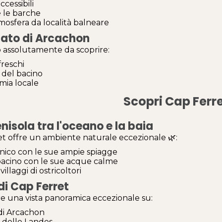
ccessibili
 le barche
mosfera da località balneare
cato di Arcachon
 assolutamente da scoprire:
freschi
à del bacino
mia locale
Scopri Cap Ferr
nisola tra l'oceano e la baia
t offre un ambiente naturale eccezionale 🌿:
nico con le sue ampie spiagge
bacino con le sue acque calme
villaggi di ostricoltori
 di Cap Ferret
fre una vista panoramica eccezionale su:
 di Arcachon
a delle Landes