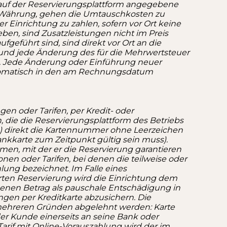
 auf der Reservierungsplattform angegebene
ten Währung, gehen die Umtauschkosten zu
 Einrichtung zu zahlen, sofern vor Ort keine
en, sind Zusatzleistungen nicht im Preis
fgeführt sind, sind direkt vor Ort an die
 und jede Änderung des für die Mehrwertsteuer
. Jede Änderung oder Einführung neuer
utomatisch in den am Rechnungsdatum
en oder Tarifen, per Kredit- oder
, die die Reservierungsplattform des Betriebs
e) direkt die Kartennummer ohne Leerzeichen
nkkarte zum Zeitpunkt gültig sein muss).
en, mit der er die Reservierung garantieren
nen oder Tarifen, bei denen die teilweise oder
ung bezeichnet. Im Falle eines
erten Reservierung wird die Einrichtung dem
en Betrag als pauschale Entschädigung in
gen per Kreditkarte abzusichern. Die
 mehreren Gründen abgelehnt werden: Karte
der Kunde einerseits an seine Bank oder
arif mit Online-Vorauszahlung wird der im