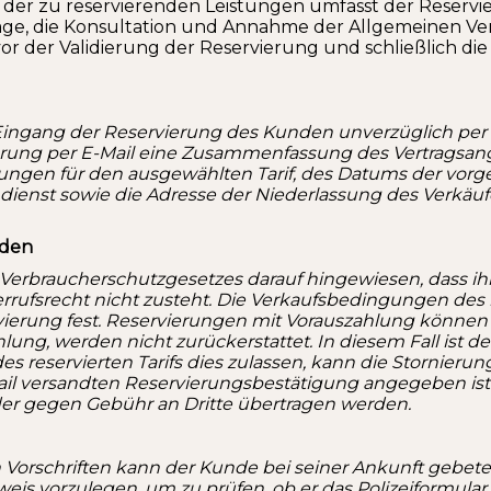
der zu reservierenden Leistungen umfasst der Reservi
frage, die Konsultation und Annahme der Allgemeinen 
or der Validierung der Reservierung und schließlich d
ingang der Reservierung des Kunden unverzüglich per E
ung per E-Mail eine Zusammenfassung des Vertragsangeb
ungen für den ausgewählten Tarif, des Datums der v
ienst sowie die Adresse der Niederlassung des Verkäuf
nden
Verbraucherschutzgesetzes darauf hingewiesen, dass ihm d
ufsrecht nicht zusteht. Die Verkaufsbedingungen des re
ierung fest. Reservierungen mit Vorauszahlung können n
hlung, werden nicht zurückerstattet. In diesem Fall ist
eservierten Tarifs dies zulassen, kann die Stornierung
ail versandten Reservierungsbestätigung angegeben ist.
r gegen Gebühr an Dritte übertragen werden.
rschriften kann der Kunde bei seiner Ankunft gebeten 
eis vorzulegen, um zu prüfen, ob er das Polizeiformular 