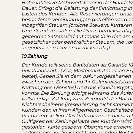
Höhe inklusive Mehrwertsteuer in der Handels
Dauer. Erfolgt die Belastung der Einrichtung 
Lasten des Kunden. Alle Reservierungen, unabh
besonderen Vereinbarungen getroffen werden. 
inbegriffen.
Steuern (örtliche Steuern, Kurtaxen 
Unterkunft zu zahlen. Die Preise berücksicht
geltenden Satzes wird automatisch in den a
gesetzlicher oder behördlicher Steuern, die
angegebenen Preisen berücksichtigt.
10.Zahlung
Der Kunde teilt seine Bankdaten als Garantie f
Privatbankkarte (Visa, Mastercard, American Ex
bietet). Geben Sie in dem dafür vorgesehenen
zwischen den Zahlen und ihr Gültigkeitsdatum 
Nutzung des Dienstes) und das visuelle Krypt
konnte. Die Zahlung erfolgt während des Aufent
vollständige Zahlung zum Zeitpunkt der Buchu
Nichterscheinens (Reservierung nicht stornier
Kunden den in ihren Allgemeinen Geschäftsb
Rechnung stellen. Das Unternehmen hat sich f
Gültigkeit der Zahlungskarte des Kunden wird
gestohlen, Karte gesperrt, Obergrenze erreicht
andererseits an die Einrichtung wenden Bestät