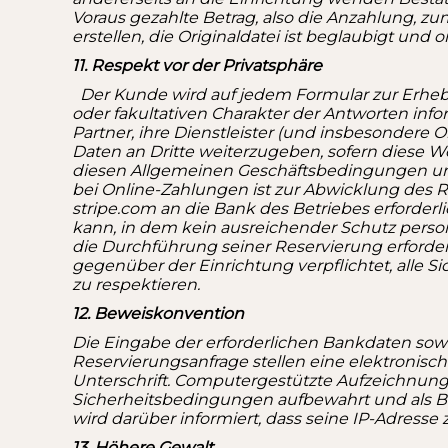
Voraus gezahlte Betrag, also die Anzahlung, 
erstellen, die Originaldatei ist beglaubigt und
11. Respekt vor der Privatsphäre
Der Kunde wird auf jedem Formular zur Erhe
oder fakultativen Charakter der Antworten infor
Partner, ihre Dienstleister (und insbesonder
Daten an Dritte weiterzugeben, sofern diese W
diesen Allgemeinen Geschäftsbedingungen u
bei Online-Zahlungen ist zur Abwicklung des
stripe.com an die Bank des Betriebes erforder
kann, in dem kein ausreichender Schutz pers
die Durchführung seiner Reservierung erforderl
gegenüber der Einrichtung verpflichtet, alle 
zu respektieren.
12. Beweiskonvention
Die Eingabe der erforderlichen Bankdaten so
Reservierungsanfrage stellen eine elektronisch
Unterschrift. Computergestützte Aufzeichnun
Sicherheitsbedingungen aufbewahrt und als B
wird darüber informiert, dass seine IP-Adresse
13. Höhere Gewalt