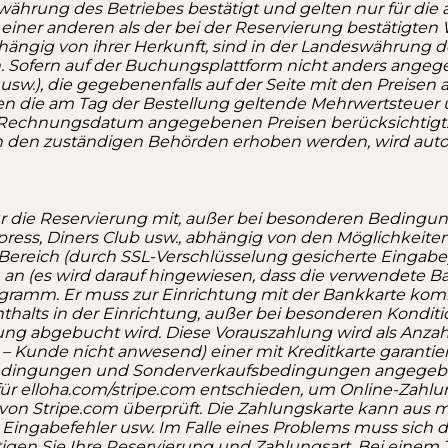
währung des Betriebes bestätigt und gelten nur für die
in einer anderen als der bei der Reservierung bestätig
ängig von ihrer Herkunft, sind in der Landeswährung der
Sofern auf der Buchungsplattform nicht anders angegeb
usw.), die gegebenenfalls auf der Seite mit den Preisen au
igen die am Tag der Bestellung geltende Mehrwertsteuer
m Rechnungsdatum angegebenen Preisen berücksichtigt
 von den zuständigen Behörden erhoben werden, wird a
ür die Reservierung mit, außer bei besonderen Bedingung
press, Diners Club usw., abhängig von den Möglichkeiten
 Bereich (durch SSL-Verschlüsselung gesicherte Eingab
an (es wird darauf hingewiesen, dass die verwendete Ba
ogramm.
Er muss zur Einrichtung mit der Bankkarte komm
halts in der Einrichtung, außer bei besonderen Konditio
ng abgebucht wird. Diese Vorauszahlung wird als Anzahl
t – Kunde nicht anwesend) einer mit Kreditkarte garanti
edingungen und Sonderverkaufsbedingungen angegeben
ür elloha.com/stripe.com entschieden, um Online-Zahlun
 von Stripe.com überprüft. Die Zahlungskarte kann aus
, Eingabefehler usw. Im Falle eines Problems muss sich 
igen Sie Ihre Reservierung und Zahlungsart. Bei einem T