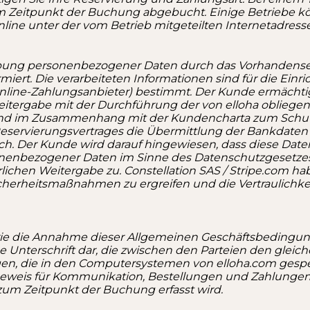
zum Zeitpunkt der Buchung abgebucht. Einige Betriebe
 online unter der vom Betrieb mitgeteilten Internetadress
bung personenbezogener Daten durch das Vorhandensei
miert. Die verarbeiteten Informationen sind für die Einr
e Online-Zahlungsanbieter) bestimmt. Der Kunde ermächt
eitergabe mit der Durchführung der von elloha obliegend
nd im Zusammenhang mit der Kundencharta zum Schut
 Reservierungsvertrages die Übermittlung der Bankdate
lich. Der Kunde wird darauf hingewiesen, dass diese Dat
onenbezogener Daten im Sinne des Datenschutzgesetzes 
ichen Weitergabe zu. Constellation SAS / Stripe.com hab
Sicherheitsmaßnahmen zu ergreifen und die Vertraulich
wie die Annahme dieser Allgemeinen Geschäftsbedingun
e Unterschrift dar, die zwischen den Parteien den gleich
gen, die in den Computersystemen von elloha.com ges
eweis für Kommunikation, Bestellungen und Zahlungen 
 zum Zeitpunkt der Buchung erfasst wird.