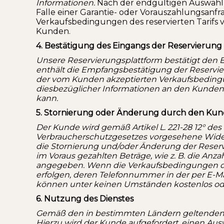
Informationen.
Nach der endgültigen Auswahl 
Falle einer Garantie- oder Vorauszahlungsan
Verkaufsbedingungen des reservierten Tarifs v
Kunden.
4. Bestätigung des Eingangs der Reservierung
Unsere Reservierungsplattform bestätigt den E
enthält die Empfangsbestätigung der Reservier
der vom Kunden akzeptierten Verkaufsbeding
diesbezüglicher Informationen an den Kundend
kann.
5. Stornierung oder Änderung durch den Ku
Der Kunde wird gemäß Artikel L. 221-28 12° des 
Verbraucherschutzgesetzes vorgesehene Widerr
die Stornierung und/oder Änderung der Reserv
im Voraus gezahlten Beträge, wie z. B. die Anza
angegeben. Wenn die Verkaufsbedingungen des r
erfolgen, deren Telefonnummer in der per E-M
können unter keinen Umständen kostenlos ode
6. Nutzung des Dienstes
Gemäß den in bestimmten Ländern geltenden Vo
Hierzu wird der Kunde aufgefordert, einen Ausw