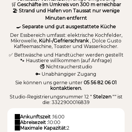
🛒
Geschäfte im Umkreis von 300 m erreichbar
🏖
Strand und Hafen von Taussat nur wenige
Minuten entfernt
🍳 Separate und gut ausgestattete Küche
Der Essbereich umfasst: elektrische Kochfelder,
Mikrowelle,
Kühl-/Gefrierschrank
, Dolce Gusto
Kaffeemaschine, Toaster und Wasserkocher.
✅ Bettwäsche und Handtücher werden gestellt
🐾 Haustiere willkommen (auf Anfrage)
🚭 Nichtraucherstudio
🔑 Unabhängiger Zugang
Sie können uns gerne unter
05 56 82 06 01
kontaktieren.
Studio-Registrierungsnummer 12 "
Stelzen
"" ist
die: 3322900016839
Ankunftszeit :
16:00
Abreisezeit :
10:00
Maximale Kapazität:
2