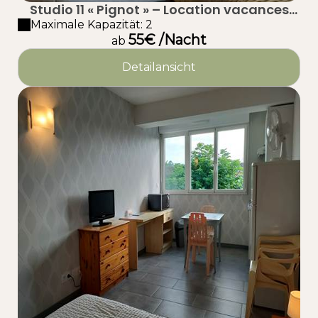
Studio 11 « Pignot » – Location vacances
proche plage à Taussat (Lanton) – Bassin
Maximale Kapazität: 2
55€ /Nacht
d’Arcachon
ab
Detailansicht