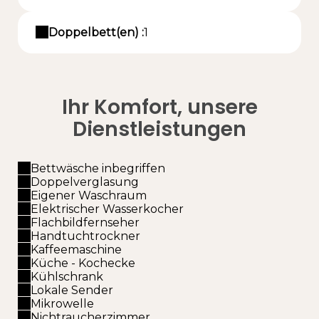
Doppelbett(en) :
1
Ihr Komfort, unsere
Dienstleistungen
Bettwäsche inbegriffen
Doppelverglasung
Eigener Waschraum
Elektrischer Wasserkocher
Flachbildfernseher
Handtuchtrockner
Kaffeemaschine
Küche - Kochecke
Kühlschrank
Lokale Sender
Mikrowelle
Nichtraucherzimmer