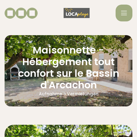
Maisonnette -
Hébergement tout
confort sur le Bassin
d'Arcachon
Aufnahme
Vermietungen