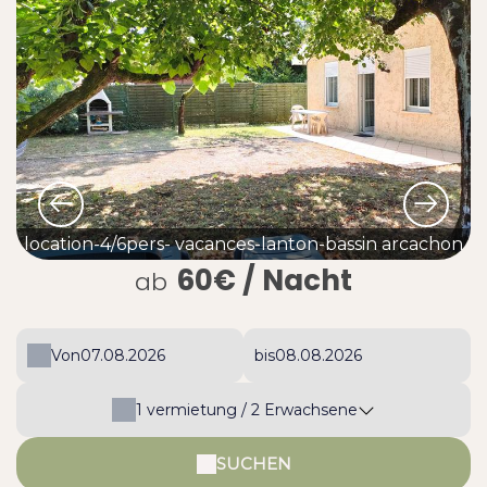
location-4/6pers- vacances-lanton-bassin arcachon
60€
/ Nacht
ab
Von
bis
1
vermietung /
2
Erwachsene
SUCHEN