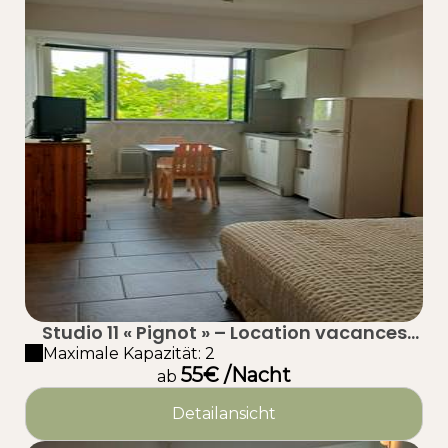
Studio 11 « Pignot » – Location vacances
proche plage à Taussat (Lanton) – Bassin
Maximale Kapazität: 2
55€ /Nacht
d’Arcachon
ab
Detailansicht