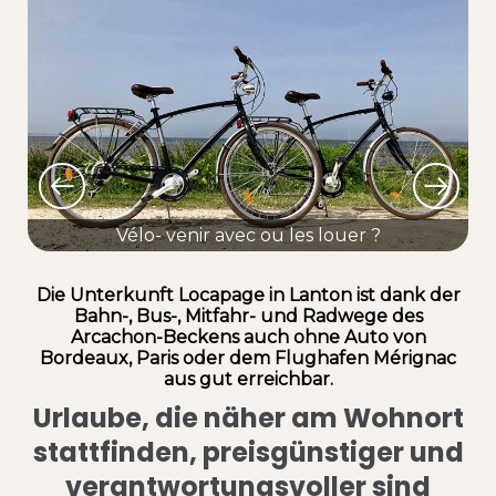
Vélo- venir avec ou les louer ?
S
Die Unterkunft Locapage in Lanton ist dank der
Bahn-, Bus-, Mitfahr- und Radwege des
Arcachon-Beckens auch ohne Auto von
Bordeaux, Paris oder dem Flughafen Mérignac
aus gut erreichbar.
Urlaube, die näher am Wohnort
stattfinden, preisgünstiger und
verantwortungsvoller sind