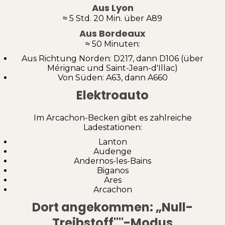
Aus Lyon
≈ 5 Std. 20 Min. über A89
Aus Bordeaux
≈ 50 Minuten:
Aus Richtung Norden: D217, dann D106 (über
Mérignac und Saint-Jean-d'Illac)
Von Süden: A63, dann A660
Elektroauto
Im Arcachon-Becken gibt es zahlreiche
Ladestationen:
Lanton
Audenge
Andernos-les-Bains
Biganos
Ares
Arcachon
Dort angekommen: „Null-
Treibstoff""-Modus