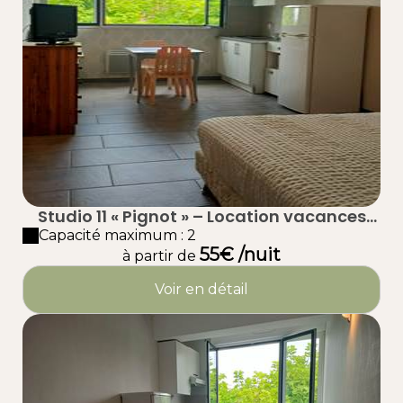
Studio 11 « Pignot » – Location vacances
proche plage à Taussat (Lanton) – Bassin
Capacité maximum : 2
55€ /nuit
d’Arcachon
à partir de
Voir en détail