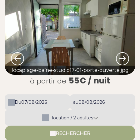
locaplage-baïne-studio17-01-porte-ouverte.jpg
55€
/ nuit
à partir de
Du
au
1
location /
2
adultes
RECHERCHER