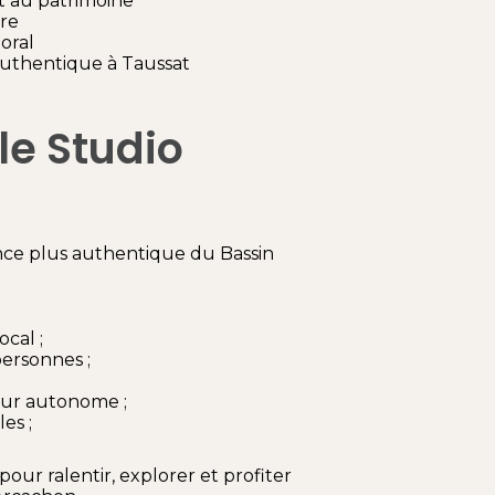
t au patrimoine
re
oral
authentique à Taussat
le Studio
nce plus authentique du Bassin
cal ;
ersonnes ;
our autonome ;
es ;
pour ralentir, explorer et profiter