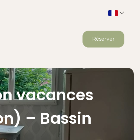
Réserver
ion vacances
on) – Bassin