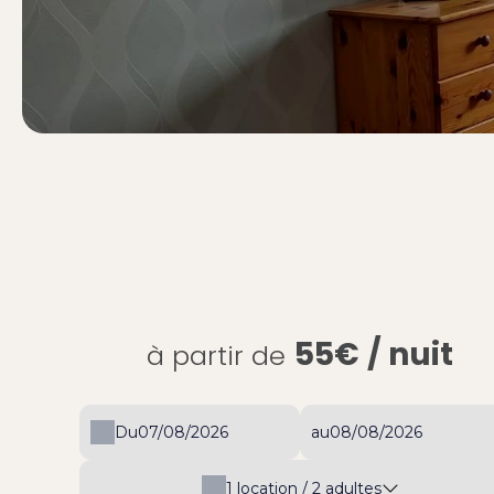
55€
/ nuit
à partir de
Du
au
1
location /
2
adultes