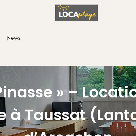
News
 Pinasse » – Locat
 à Taussat (Lant