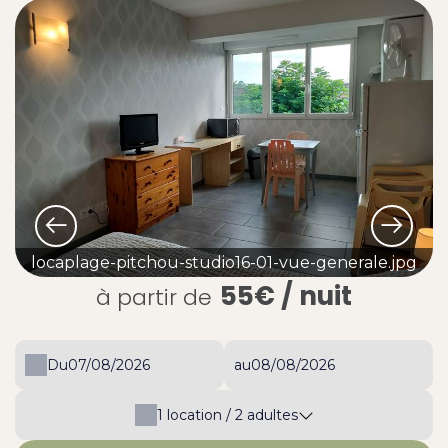
locaplage-pitchou-studio16-01-vue-generale.jpg
55€
/ nuit
à partir de
Du
au
1
location /
2
adultes