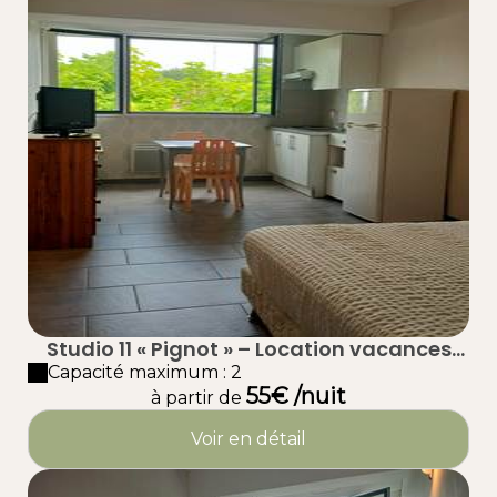
Studio 11 « Pignot » – Location vacances
proche plage à Taussat (Lanton) – Bassin
Capacité maximum : 2
55€ /nuit
d’Arcachon
à partir de
Voir en détail