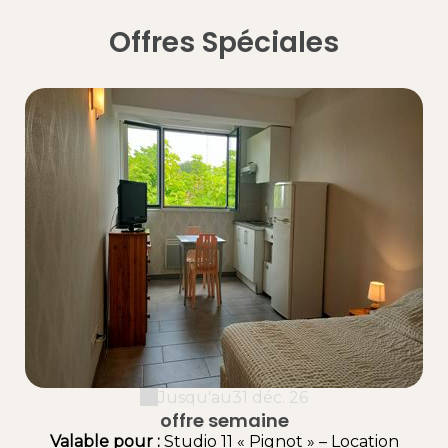
Offres Spéciales
Jusqu'au
31 déc. 26
offre semaine
Valable
pour
:
Studio 11 « Pignot » – Location