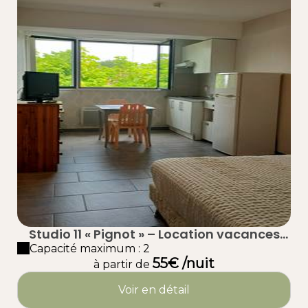
Studio 11 « Pignot » – Location vacances
proche plage à Taussat (Lanton) – Bassin
Capacité maximum : 2
55€ /nuit
d’Arcachon
à partir de
Voir en détail