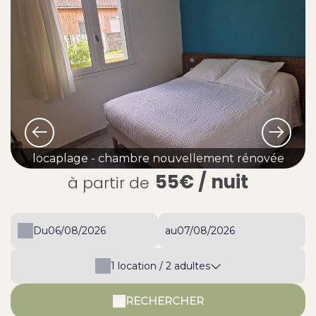
locaplage - chambre nouvellement rénovée
55€
/ nuit
à partir de
Du
au
1
location /
2
adultes
RECHERCHER