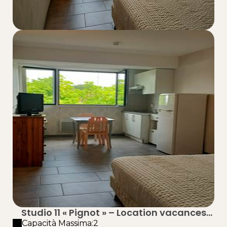
Studio 11 « Pignot » – Location vacances
proche plage à Taussat (Lanton) – Bassin
Capacità Massima:2