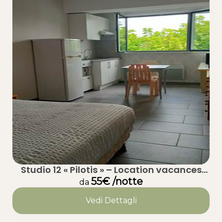
Studio 12 « Pilotis » – Location vacances
calme à Taussat (Lanton) – Bassin
55€ /notte
da
d’Arcachon
Vedi Dettagli