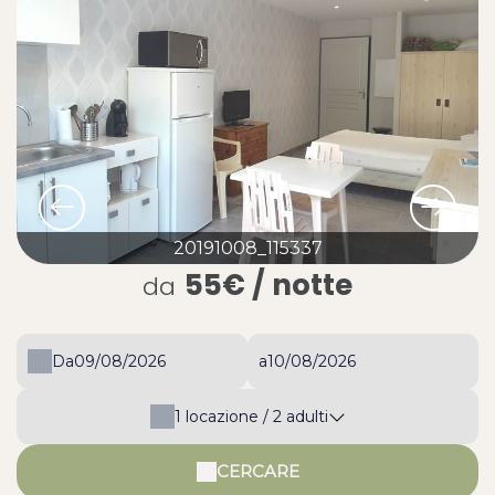
20191008_115337
55€
/ notte
da
Da
a
1
locazione /
2
adulti
CERCARE