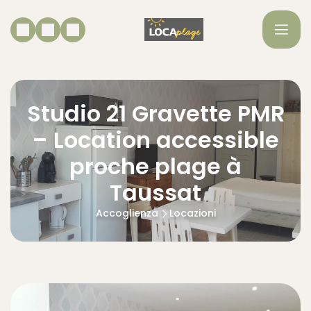
Studio 21 Gravette PMR
– Location accessible
proche plage à
Taussat
Accoglienza
Locazioni