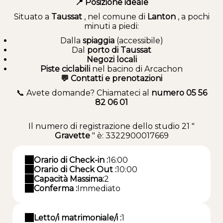
📍 Posizione ideale
Situato a
Taussat
, nel comune di
Lanton
, a pochi
minuti a piedi:
Dalla
spiaggia
(accessibile)
Dal
porto di Taussat
Negozi locali
Piste ciclabili
nel bacino di Arcachon
💬 Contatti e prenotazioni
📞 Avete domande? Chiamateci al
numero 05 56
82 06 01
Il numero di registrazione dello studio 21 "
Gravette
" è: 3322900017669
Orario di Check-in :
16:00
Orario di Check Out :
10:00
Capacità Massima:
2
Conferma :
Immediato
Letto/i matrimoniale/i :
1