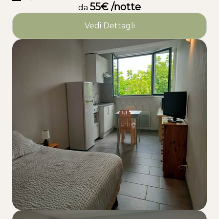
55€ /notte
d’Arcachon
da
Vedi Dettagli