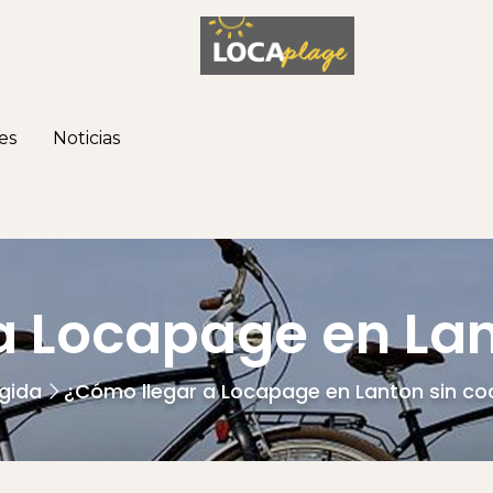
es
Noticias
a Locapage en Lan
gida
¿Cómo llegar a Locapage en Lanton sin co