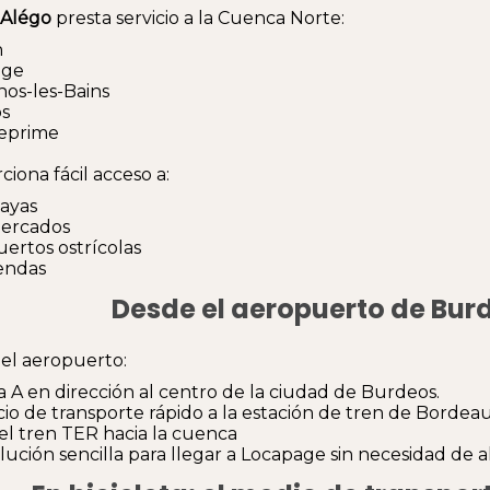
Alégo
presta servicio a la Cuenca Norte:
n
nge
os-les-Bains
s
eprime
ciona fácil acceso a:
layas
mercados
uertos ostrícolas
iendas
Desde el aeropuerto de Bu
el aeropuerto:
a A en dirección al centro de la ciudad de Burdeos.
icio de transporte rápido a la estación de tren de Bordea
el tren TER hacia la cuenca
lución sencilla para llegar a Locapage sin necesidad de a