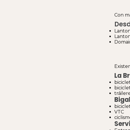
Con m
Desd
Lanton
Lanton
Domain
Existe
La Br
bicicle
bicicle
tráiler
Biga
bicicle
VTC
ciclis
Serv