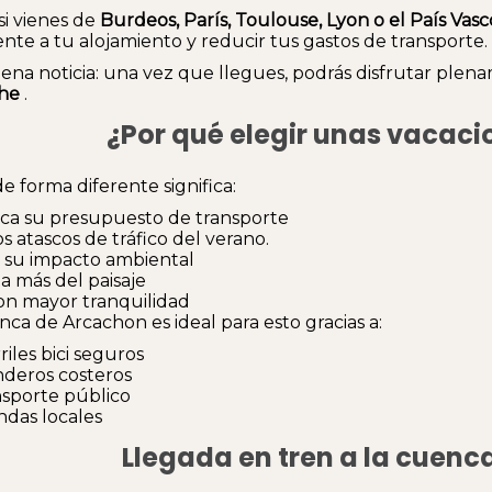
si vienes de
Burdeos, París, Toulouse, Lyon o el País Vasc
ente a tu alojamiento y reducir tus gastos de transporte.
uena noticia: una vez que llegues, podrás disfrutar ple
he
.
¿Por qué elegir unas vacaci
de forma diferente significa:
a su presupuesto de transporte
os atascos de tráfico del verano.
r su impacto ambiental
ta más del paisaje
con mayor tranquilidad
nca de Arcachon es ideal para esto gracias a:
riles bici seguros
nderos costeros
nsporte público
endas locales
Llegada en tren a la cuen