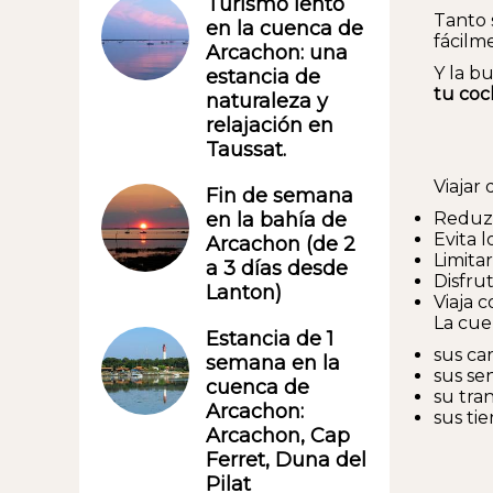
Turismo lento
Tanto 
en la cuenca de
fácilm
Arcachon: una
Y la b
estancia de
tu coc
naturaleza y
relajación en
Taussat.
Viajar 
Fin de semana
Reduzc
en la bahía de
Evita l
Arcachon (de 2
Limita
a 3 días desde
Disfru
Lanton)
Viaja 
La cue
Estancia de 1
sus car
semana en la
sus se
cuenca de
su tra
Arcachon:
sus ti
Arcachon, Cap
Ferret, Duna del
Pilat