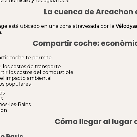
a a domicilio y recogida local
La cuenca de Arcachon e
ge está ubicado en una zona atravesada por la
Vélodys
.
Compartir coche: económic
tir coche te permite:
r los costos de transporte
tir los costos del combustible
r el impacto ambiental
os populares:
os
s
os-les-Bains
hon
Cómo llegar al lugar
e París