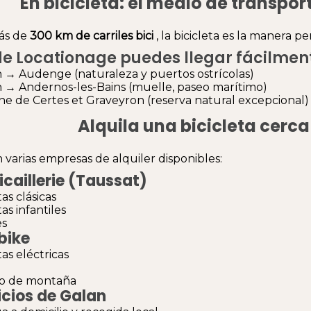
En bicicleta: el medio de transpor
ás de
300 km de carriles bici
, la bicicleta es la manera p
e Locationage puedes llegar fácilment
 → Audenge (naturaleza y puertos ostrícolas)
 → Andernos-les-Bains (muelle, paseo marítimo)
e de Certes et Graveyron (reserva natural excepcional)
Alquila una bicicleta cerc
n varias empresas de alquiler disponibles:
icaillerie (Taussat)
tas clásicas
tas infantiles
es
bike
tas eléctricas
mo de montaña
icios de Galan