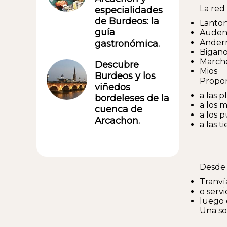
La red
especialidades
de Burdeos: la
Lanto
guía
Aude
Andern
gastronómica.
Bigano
March
Descubre
Mios
Burdeos y los
Propor
viñedos
a las p
bordeleses de la
a los 
cuenca de
a los p
Arcachon.
a las t
Desde 
Tranví
o serv
luego 
Una so