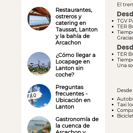
El tre
Restaurantes,
Desd
ostreros y
TGV Pa
catering en
TER B
Taussat, Lanton
Tiempo
y la bahía de
Gracias
Arcachon
Desd
TER Bu
¿Cómo llegar a
Tiempo
Locapage en
Una so
Lanton sin
coche?
Preguntas
Desde 
frecuentes -
Autobu
Ubicación en
Taxi lo
Lanton
Compar
Bicicle
Gastronomía de
la cuenca de
Arcachon y