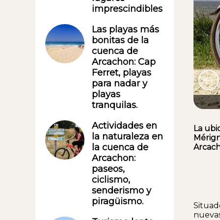
imprescindibles
Las playas más
bonitas de la
cuenca de
Arcachon: Cap
Ferret, playas
para nadar y
playas
tranquilas.
Actividades en
La ubi
la naturaleza en
Mérigna
la cuenca de
Arcach
Arcachon:
paseos,
ciclismo,
senderismo y
piragüismo.
Situad
nuevas