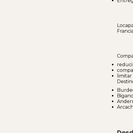
Entreg
Locapa
Francia
Compar
reduci
compar
limita
Destin
Burde
Bigano
Andern
Arcac
Desd