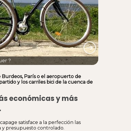
uer ?
e Burdeos, París o el aeropuerto de
artido y los carriles bici de la cuenca de
más económicas y más
.
apage satisface a la perfección las
da y presupuesto controlado.