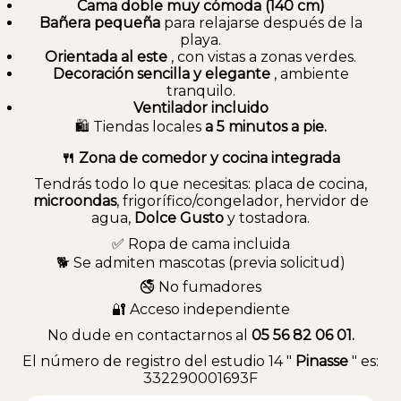
Cama doble muy cómoda (140 cm)
Bañera pequeña
para relajarse después de la
playa.
Orientada al este
, con vistas a zonas verdes.
Decoración sencilla y elegante
, ambiente
tranquilo.
Ventilador incluido
🛍 Tiendas locales
a 5 minutos a pie.
🍴 Zona de comedor y cocina integrada
Tendrás todo lo que necesitas: placa de cocina,
microondas
, frigorífico/congelador, hervidor de
agua,
Dolce Gusto
y tostadora.
✅ Ropa de cama incluida
🐕 Se admiten mascotas (previa solicitud)
🚭 No fumadores
🔐 Acceso independiente
No dude en contactarnos al
05 56 82 06 01.
El número de registro del estudio 14 "
Pinasse
" es:
332290001693F