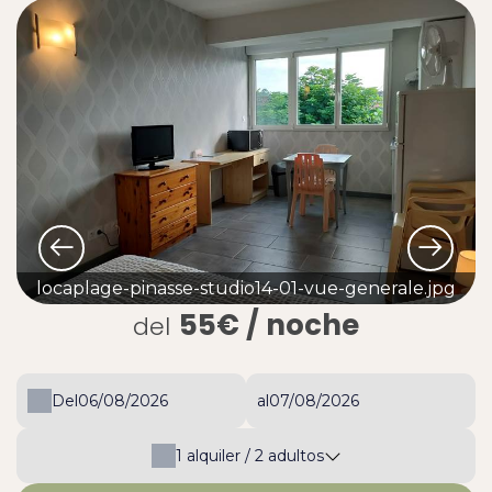
locaplage-pinasse-studio14-01-vue-generale.jpg
55€
/ noche
del
Del
al
1
alquiler /
2
adultos