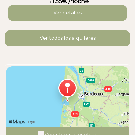
calme à Taussat (Lanton) – Bassin
55€ /noche
del
d’Arcachon
Ver detalles
Ver todos los alquileres
Venir hacia nosotros