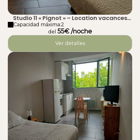
Studio 11 « Pignot » – Location vacances
proche plage à Taussat (Lanton) – Bassin
Capacidad máxima:2
55€ /noche
d’Arcachon
del
Ver detalles