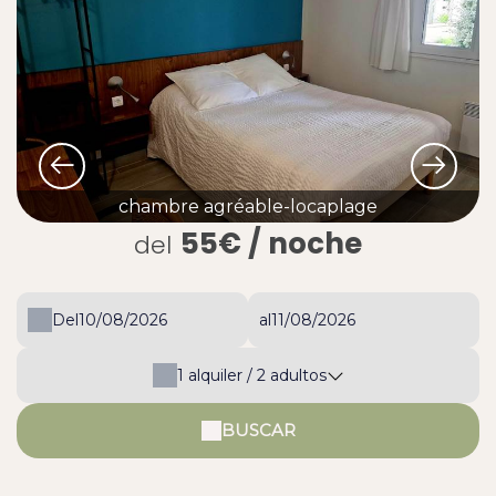
chambre agréable-locaplage
55€
/ noche
del
Del
al
1
alquiler /
2
adultos
BUSCAR