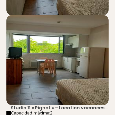
Studio 11 « Pignot » – Location vacances
proche plage à Taussat (Lanton) – Bassin
Capacidad máxima:2