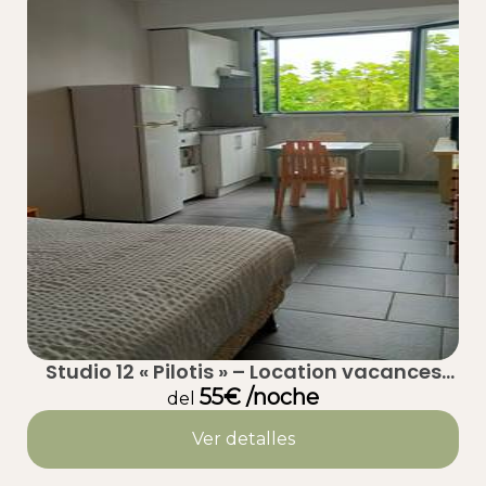
Studio 12 « Pilotis » – Location vacances
calme à Taussat (Lanton) – Bassin
55€ /noche
del
d’Arcachon
Ver detalles