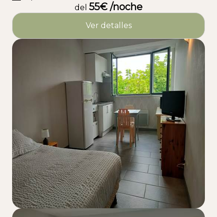
55€ /noche
d’Arcachon
del
Ver detalles