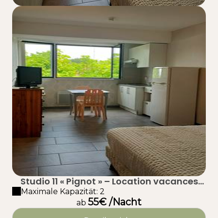
Studio 11 « Pignot » – Location vacances
proche plage à Taussat (Lanton) – Bassin
Maximale Kapazität: 2
55€ /Nacht
d’Arcachon
ab