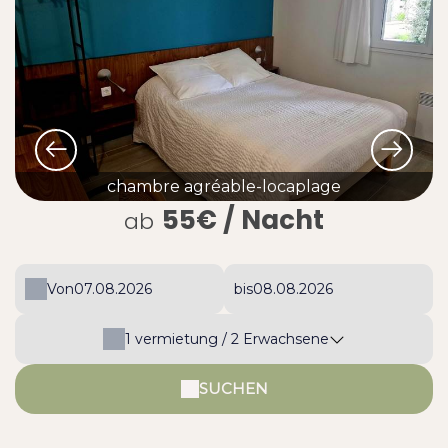
chambre agréable-locaplage
55€
/ Nacht
ab
Von
bis
1
vermietung /
2
Erwachsene
SUCHEN