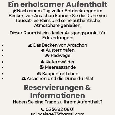
Ein erholsamer Aufenthalt
🌿Nach einem Tag voller Entdeckungen im
Becken von Arcachon können Sie die Ruhe von
Taussat-les-Bains und seine authentische
Atmosphäre genießen.
Dieser Raum ist ein idealer Ausgangspunkt für
Erkundungen:
🌊 Das Becken von Arcachon
🦪 Austernhäfen
🚲 Radwege
🌲 Kiefernwälder
🏖️ Meeresstrände
🐚 Kappenfrettchen
🌅 Arcachon und die Dune du Pilat
Reservierungen &
Informationen
Haben Sie eine Frage zu Ihrem Aufenthalt?
📞
05 56 82 06 01
📧
localage33@gmail.com